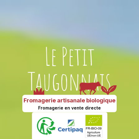
Le Petit
Taugonnais
Fromagerie artisanale biologique
Fromagerie en vente directe